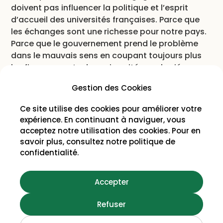
doivent pas influencer la politique et l’esprit
d’accueil des universités françaises. Parce que
les échanges sont une richesse pour notre pays.
Parce que le gouvernement prend le problème
dans le mauvais sens en coupant toujours plus
les financements des universités asphyxiées…
J’ai déposé
une proposition de résolution
pour
Gestion des Cookies
que l’Assemblée nationale demande au
Ce site utilise des cookies pour améliorer votre
Gouvernement la suppression de cette mesure
expérience. En continuant à naviguer, vous
tarifaire.
acceptez notre utilisation des cookies. Pour en
savoir plus, consultez notre
politique de
confidentialité
.
Accepter
2026 © Christine Arrighi
Refuser
Mentions légales
Politique de confidentialité